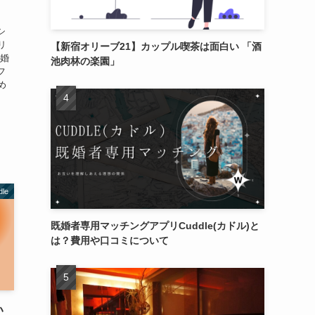
シ
リ
【新宿オリーブ21】カップル喫茶は面白い 「酒
既婚
池肉林の楽園」
フ
め
dle
既婚者専用マッチングアプリCuddle(カドル)と
は？費用や口コミについて
い