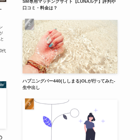
SM専用マッチングサイト【LUNAルナ】評判や
口コミ・料金は？
す
ン
が
方と
0代
ハプニングバー440(ししまる)OLが行ってみた-
life
生中出し
の