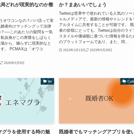
結局どれが現実的なのか整
か？まあいいでしょう
Twitterは世界中で使われている人気のソー
ャルメディアで、最新の情報やトレンドを
もうオワコンなの？パパ活って実
アルタイムに共有することが可能です。 
既婚者向けマッチングって法律
者の皆様にとっても、Twitterは自分のライ
？──このあたりの疑問を一気
スタイルや価値観に基づいた情報を得るた
。私自身がこの界隈をしばらく
のプラットフォームであり、また、同...
立場から、煽らずに現実的なと
す。 PCMAXは「オワコ
2023年3月13日
2023年5月28日
2026年5月9日
life
Cud
マグラを使用する時の魅
既婚者でもマッチングアプリを使