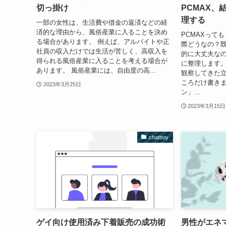
切っ掛け
PCMAX、
理する
一部の女性は、生活費や借金の返済などの経
済的な理由から、風俗産業に入ることを決め
PCMAXって
る場合があります。 例えば、アルバイトや正
際どうなの？
社員の収入だけでは生活が苦しく、高収入を
的に大丈夫なの
得られる風俗産業に入ることを考える場合が
に整理します
あります。 風俗産業には、自由度の高...
観察してきた
ころだけ書きま
2023年3月25日
ン」...
2023年3月15日
chatboy
ゲイ向け使用済み下着販売の成功術
男性がエネ