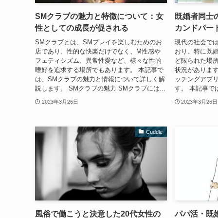
SMクラブの魅力と特徴について：女
既婚者同士
性としての成長が促される
カンドパー
SMクラブとは、SMプレイを楽しむためのお
現代の社会で
店であり、性的な快楽だけでなく、M性感や
おり、特に既
フェティシズム、異常性愛など、様々な性的
ど限られた場
嗜好を追求する場所でもあります。 本記事で
状況があります
は、SMクラブの魅力と情報について詳しく解
ッチングアプ
説します。 SMクラブの魅力 SMクラブには...
す。 本記事で
2023年3月26日
2023年3月26日
Cuddle
風俗で働こうと決意した20代女性の
パパ活・既