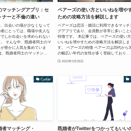
のマッチングアプリ：セ
ペアーズの使い方といいねを増や
トナーと不倫の違い
ための攻略方法を解説します
は、出会いの場が少なくなって
ペアーズは恋活・婚活に利用できるマッチ
婚者にとっては、職場や友人な
グアプリであり、会員数が非常に多いこと
所でしか出会いを求められない
特徴です。 本記事では、ペアーズの使い
。 そんな中、既婚者同士のマ
いいねを増やすための攻略方法を解説しま
リが密かに人気を集めていま
す。 ペアーズの特徴 ペアーズは20代から3
は、既婚者同士のマッチン...
の幅広い年代の女性が多く登録しており...
2023年3月26日
Cuddle
婚者マッチング・
既婚者がTwitterをつかってもいい