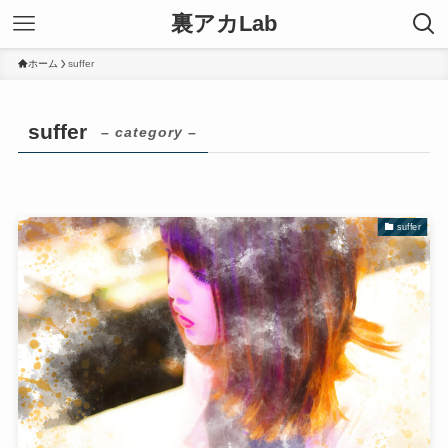
裏アカLab
ホーム
suffer
suffer
– category –
suffer