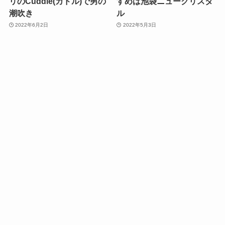
リのCuddle(カドル)で男の
すめは池袋ニュークリスタ
潮吹き
ル
2022年6月2日
2022年5月3日