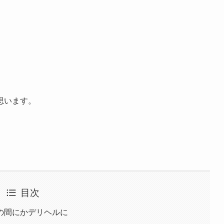
。
思います。
目次
の間にかデリヘルに