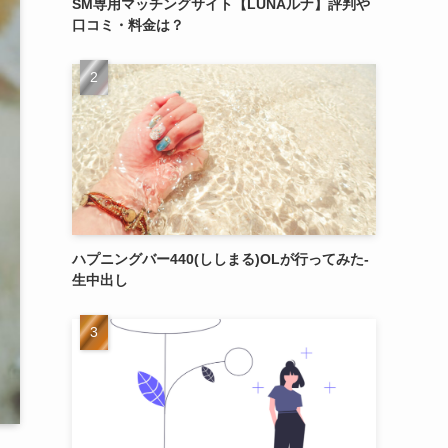
SM専用マッチングサイト【LUNAルナ】評判や
口コミ・料金は？
ハプニングバー440(ししまる)OLが行ってみた-
生中出し