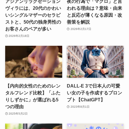
アジアンリラクゼーション
夜の行為で「マグロ」と言
ヴィラには、20代のかわい
われる理由は？意味・由来
いシングルマザーのセラピ
と反応が薄くなる原因・改
ストと、50代の独身男性の
善策を解説
お客さんのペアが多い
2026年2月17日
2026年2月18日
【内向的女性のためのレン
DALL-E 3で日本人の可愛
タルフレンド比較】「ふた
い女の子を作成するプロン
りしずかに」が選ばれる5
プト【ChatGPT】
つの理由
2023年8月1日
2025年5月2日