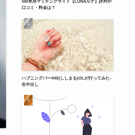
SM専用マッチングサイト【LUNAルナ】評判や
口コミ・料金は？
ハプニングバー440(ししまる)OLが行ってみた-
生中出し