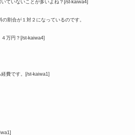
いていないことが多いよね？[/st-kaiwa4]
料の割合が１対２になっているのです。
円？[/st-kaiwa4]
です。[/st-kaiwa1]
wa1]