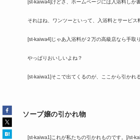
[st-kaiwa4]けどさ、ホームページには入浴料しか書
それはね、ワンツーといって、入浴料とサービス
[st-kaiwa4]じゃあ入浴料が２万の高級店なら手取り４万
やっぱりおいしいよね？
[st-kaiwa1]そこで出てくるのが、ここから引かれる経費
ソープ嬢の引かれ物
[st-kaiwa1]これが私たちの引かれものです。[/st-kai