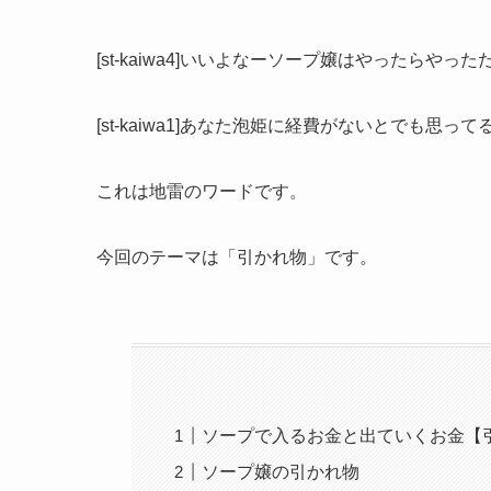
[st-kaiwa4]いいよなーソープ嬢はやったらやっただけ
[st-kaiwa1]あなた泡姫に経費がないとでも思ってるの？[
これは地雷のワードです。
今回のテーマは「引かれ物」です。
ソープで入るお金と出ていくお金【
ソープ嬢の引かれ物