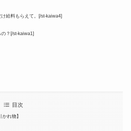
給料もらえて。[/st-kaiwa4]
/st-kaiwa1]
目次
引かれ物】