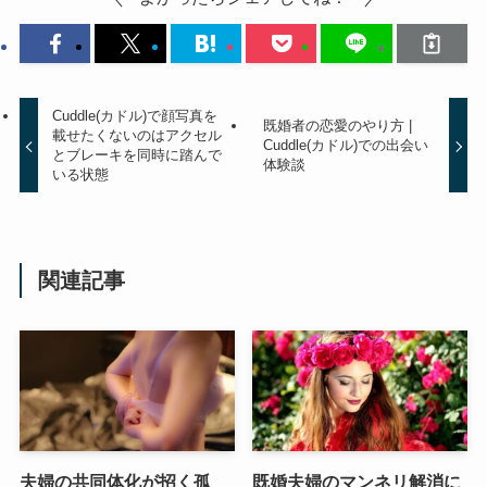
Cuddle(カドル)で顔写真を
既婚者の恋愛のやり方 |
載せたくないのはアクセル
Cuddle(カドル)での出会い
とブレーキを同時に踏んで
体験談
いる状態
関連記事
夫婦の共同体化が招く孤
既婚夫婦のマンネリ解消に