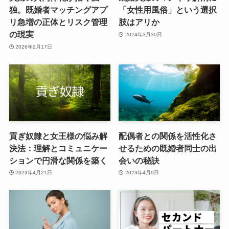
独。既婚者マッチングアプ
「女性用風俗」という選択
リ急増の正体とリスク管理
肢はアリか
の現実
2024年3月30日
2026年2月17日
貢ぎ奴隷と女王様の悩み解
配偶者との関係を活性化さ
決法：理解とコミュニケー
せるための既婚者同士の出
ションで円滑な関係を築く
会いの秘訣
2023年4月21日
2023年4月9日