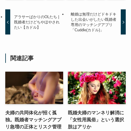
離婚は無理だけどドキドキ
アラサーばかりのOLたち |
した出会いがしたい既婚者
既婚者だけどちやほやされ
専用のマッチングアプリ
たい【カドル】
「Cuddle(カドル)」
関連記事
夫婦の共同体化が招く孤
既婚夫婦のマンネリ解消に
独。既婚者マッチングアプ
「女性用風俗」という選択
リ急増の正体とリスク管理
肢はアリか